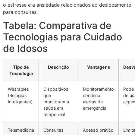
o estresse e a ansiedade relacionados ao deslocamento
para consultas.
Tabela: Comparativa de
Tecnologias para Cuidado
de Idosos
Tipo de
Descrição
Vantagens
Desv
Tecnologia
Wearables
Dispositivos
Monitoramento
Pode s
(Relógios
que
contínuo;
de us
Inteligentes)
monitoram a
alertas de
algun
saúde em
emergência
tempo real
Telemedicina
Consultas
Acesso prático
Limit